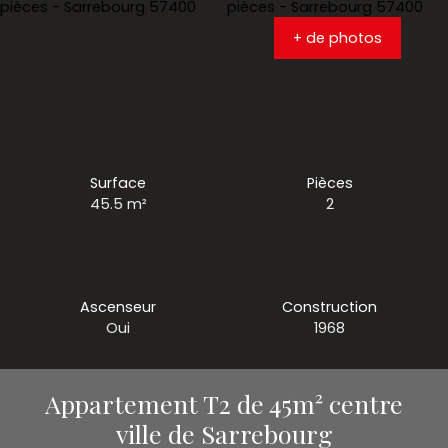
+ de photos
Surface
Pièces
45.5
m²
2
Ascenseur
Construction
Oui
1968
Appartement T2 de 45m² centre
ville de Sarrebourg