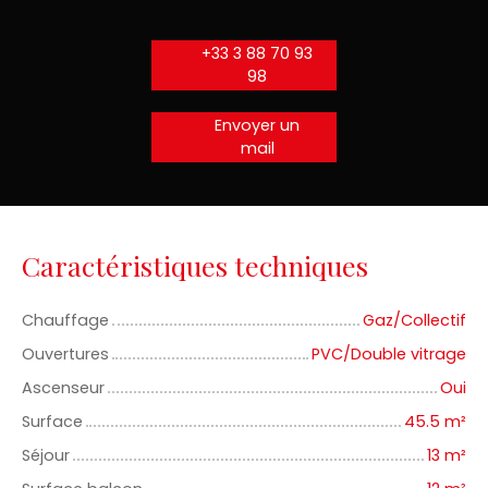
+33 3 88 70 93
98
Envoyer un
mail
Caractéristiques techniques
Chauffage
Gaz/Collectif
Ouvertures
PVC/Double vitrage
Ascenseur
Oui
Surface
45.5
m²
Séjour
13
m²