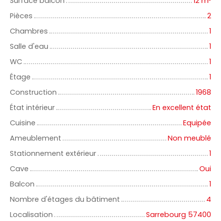
Surface balcon
12
m²
Pièces
2
Chambres
1
Salle d'eau
1
WC
1
Étage
1
Construction
1968
État intérieur
En excellent état
Cuisine
Equipée
Ameublement
Non meublé
Stationnement extérieur
1
Cave
Oui
Balcon
1
Nombre d'étages du bâtiment
4
Localisation
Sarrebourg 57400