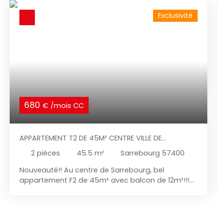
Exclusivité
680
€ /mois CC
APPARTEMENT T2 DE 45M² CENTRE VILLE DE
SARREBOURG
2
pièces
45.5
m²
Sarrebourg 57400
Nouveauté!! Au centre de Sarrebourg, bel
appartement F2 de 45m² avec balcon de 12m²!!!
Situé au centre ville de Sarrebourg, proche de
toutes commodités, venez découvrir cet
appartement de 45m² refait à neuf au 1er étage