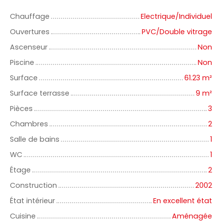
Chauffage
Electrique/Individuel
Ouvertures
PVC/Double vitrage
Ascenseur
Non
Piscine
Non
Surface
61.23
m²
Surface terrasse
9
m²
Pièces
3
Chambres
2
Salle de bains
1
WC
1
Étage
2
Construction
2002
État intérieur
En excellent état
Cuisine
Aménagée