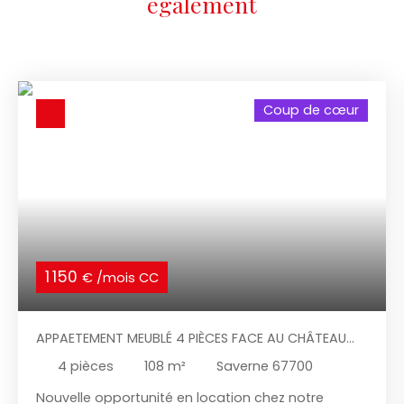
également
Coup de cœur
1 150
€ /mois CC
APPAETEMENT MEUBLÉ 4 PIÈCES FACE AU CHÂTEAU
DES ROHANS
4
pièces
108
m²
Saverne 67700
Nouvelle opportunité en location chez notre