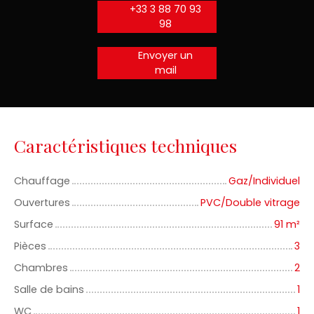
+33 3 88 70 93
98
Envoyer un
mail
Caractéristiques techniques
Chauffage
Gaz/Individuel
Ouvertures
PVC/Double vitrage
Surface
91
m²
Pièces
3
Chambres
2
Salle de bains
1
WC
1