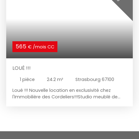
565
€ /mois CC
LOUÉ !!!
1
pièce
24.2
m²
Strasbourg 67100
Loué !!! Nouvelle location en exclusivité chez
l'Immobilière des Cordeliers!!!Studio meublé de
24m2, situé dans le quartier Neudorf, au 2ème
étage d'une petite copropriété Entrée avec
rangements, séjour, cuisine équipée, salle d'eau
avec wc Mobilier complet conforme au régime de
la location meublée Station de tram Jean Jaurès
à 100M Chauffage collectif gaz avec compteurs