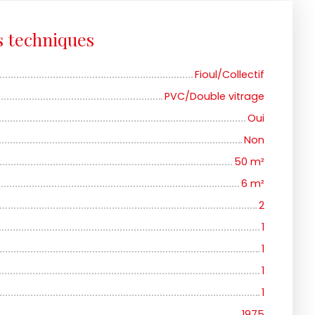
s techniques
Fioul/Collectif
PVC/Double vitrage
Oui
Non
50
m²
6
m²
2
1
1
1
1
1975