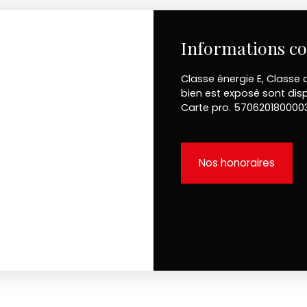
Informations c
Classe énergie E, Classe 
bien est exposé sont disp
Carte pro. 570620180000
Nos honoraires