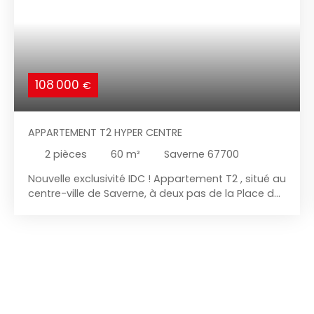
108 000
€
APPARTEMENT T2 HYPER CENTRE
2
pièces
60
m²
Saverne 67700
Nouvelle exclusivité IDC ! Appartement T2 , situé au
centre-ville de Saverne, à deux pas de la Place des
Rohan, dans une copropriété calme et entretenue.
Situé au 1er étage et d'une surface de 60m2,
l'appartement comprend : Une entrée, un espace
salon-séjour, une cuisine équipée, une salle de
bain avec wc + espace buanderie, une chambre.
Les + : -Pièce de vie lumineuse-Espace cave
commune-Commerces et commodités à moins
de 2min à pied-Stationnement à proximité