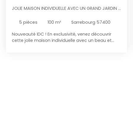
JOLIE MAISON INDIVIDUELLE AVEC UN GRAND JARDIN À
7KM DE SARREBOURG
5
pièces
100
m²
Sarrebourg 57400
Nouveauté IDC ! En exclusivité, venez découvrir
cette jolie maison individuelle avec un beau et
grand terrain arboré idéalement située à 7km de
Sarrebourg ! Coup de cœur assuré pour cette
maison individuelle de 100 m2 env. en partie
rénovée au goût du jour et offrant de beaux
volumes. Maison habitable en semi plain pied !
Tout le confort nécessaire se trouve sur seul et
unique niveau ! Le bien se compose de la manière
suivante : Une belle entrée, une pièce de vie pleine
de charme avec ses poutres apparentes avec
espace salle à manger et salon/séjour
agrémentée d'un poêle à bois, une cuisine
équipée bois massif avec accès direct à la
terrasse en hauteur offrant une vue dégagée et
sans vis à vis, 3 belles chambres à coucher ainsi