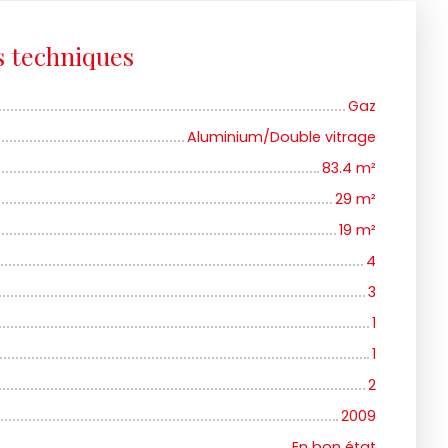
s techniques
Gaz
Aluminium/Double vitrage
83.4
m²
29
m²
19
m²
4
3
1
1
2
2009
En bon état