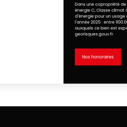
Dans une copropriété de 
énergie C, Classe clima
d'énergie pour un usage s
l'année 2025 : entre 1100.
auxquels ce bien est expo
georisques.gouv.fr.
Nos honoraires