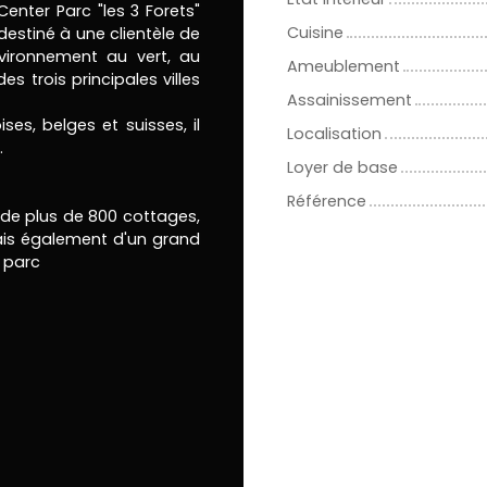
enter Parc "les 3 Forets"
Cuisine
estiné à une clientèle de
nvironnement au vert, au
Ameublement
s trois principales villes
Assainissement
es, belges et suisses, il
Localisation
.
Loyer de base
Référence
de plus de 800 cottages,
mais également d'un grand
n parc