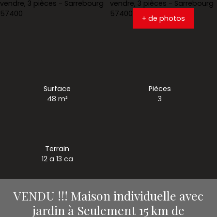
+ de photos
Surface
Pièces
48
m²
3
Terrain
12 a 13 ca
VENDU !!! Maison individuelle avec
jardin à Seulement 15 km de