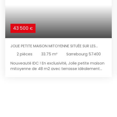
43 500
€
JOLIE PETITE MAISON MITOYENNE SITUÉE SUR LES
HAUTEURS À 15 MIN DE SARREBOURG
2
pièces
33.75
m²
Sarrebourg 57400
Nouveauté IDC ! En exclusivité, Jolie petite maison
mitoyenne de 48 m2 avec terrasse idéalement
située sur les hauteurs de la commune de
Hommert ! Venez découvrir sans plus tarder ce
bien se composant de la manière suivante : Au
rdc, Une entrée, une pièce de vie, une cuisine
aménagée indépendante, un wc. A l'étage, une
chambre à coucher et une salle d'eau. Une cave
et une place de stationnement disponible ou
possibilité d'y poser votre terrasse ! Travaux de