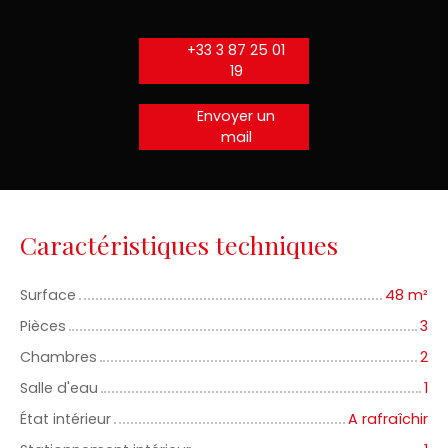
+33 3 87 25 01
19
Envoyer un
mail
Caractéristiques techniques
Surface
48
m²
Pièces
3
Chambres
2
Salle d'eau
1
État intérieur
A rafraîchir