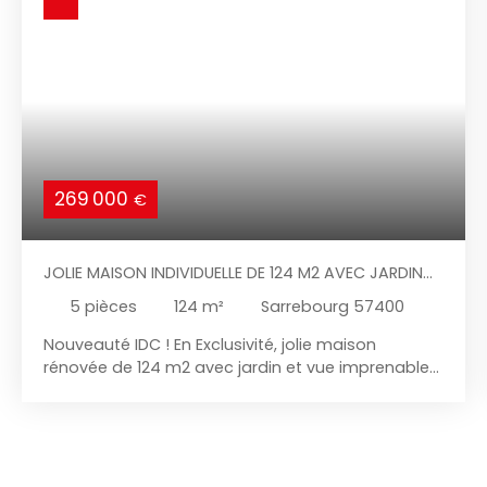
269 000
€
JOLIE MAISON INDIVIDUELLE DE 124 M2 AVEC JARDIN
VUE NATURE
5
pièces
124
m²
Sarrebourg 57400
Nouveauté IDC ! En Exclusivité, jolie maison
rénovée de 124 m2 avec jardin et vue imprenable
sur la nature dans le quartier résidentiel de Hoff à
Sarrebourg !!! Sans plus tarder, venez visitez cette
très jolie maison habitable de plain-pied pleine de
charme idéalement située à Sarrebourg dans un
cadre de verdure, jardin sans aucun vis à vis en