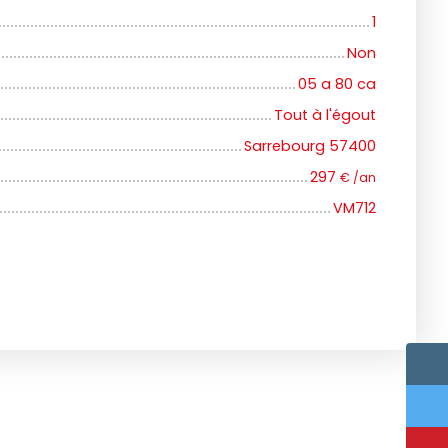
1
Non
05 a 80 ca
Tout à l'égout
Sarrebourg 57400
297
€ /an
VM712