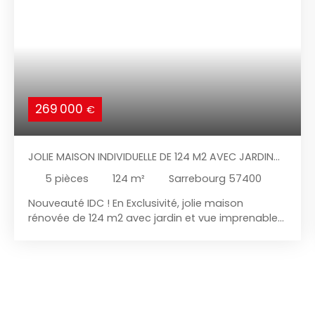
269 000
€
JOLIE MAISON INDIVIDUELLE DE 124 M2 AVEC JARDIN
VUE NATURE
5
pièces
124
m²
Sarrebourg 57400
Nouveauté IDC ! En Exclusivité, jolie maison
rénovée de 124 m2 avec jardin et vue imprenable
sur la nature dans le quartier résidentiel de Hoff à
Sarrebourg !!! Sans plus tarder, venez visitez cette
très jolie maison habitable de plain-pied pleine de
charme idéalement située à Sarrebourg dans un
cadre de verdure, jardin sans aucun vis à vis en
bordure de Sarre sur un terrain de plus de 13 ares!