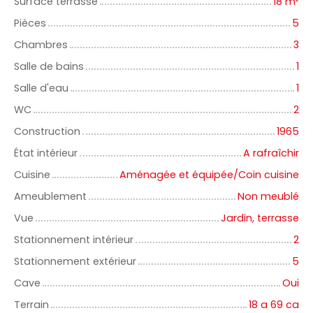
Surface terrasse
18
m²
Pièces
5
Chambres
3
Salle de bains
1
Salle d'eau
1
WC
2
Construction
1965
État intérieur
A rafraîchir
Cuisine
Aménagée et équipée/Coin cuisine
Ameublement
Non meublé
Vue
Jardin, terrasse
Stationnement intérieur
2
Stationnement extérieur
5
Cave
Oui
Terrain
18 a 69 ca