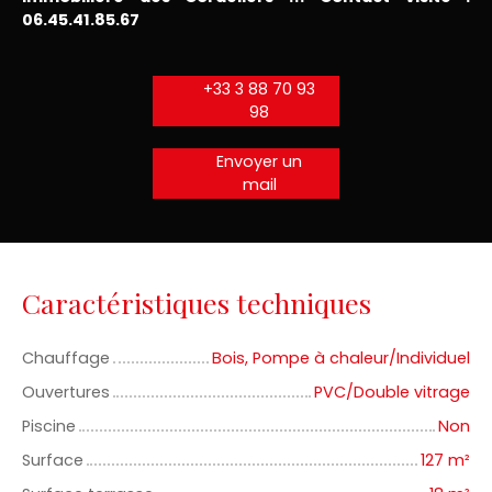
06.45.41.85.67
+33 3 88 70 93
98
Envoyer un
mail
Caractéristiques techniques
Chauffage
Bois, Pompe à chaleur/Individuel
Ouvertures
PVC/Double vitrage
Piscine
Non
Surface
127
m²