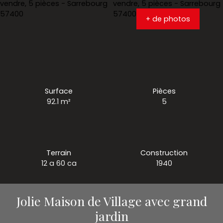
+ de photos
Surface
Pièces
92.1
m²
5
Terrain
Construction
12 a 60 ca
1940
Jolie Maison de Village avec grand
jardin