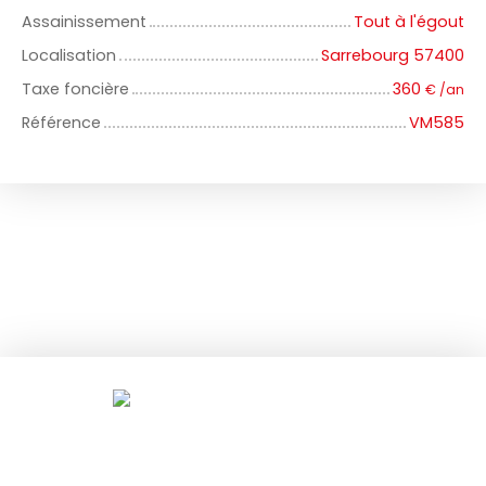
Assainissement
Tout à l'égout
Localisation
Sarrebourg 57400
Taxe foncière
360
€ /an
Référence
VM585