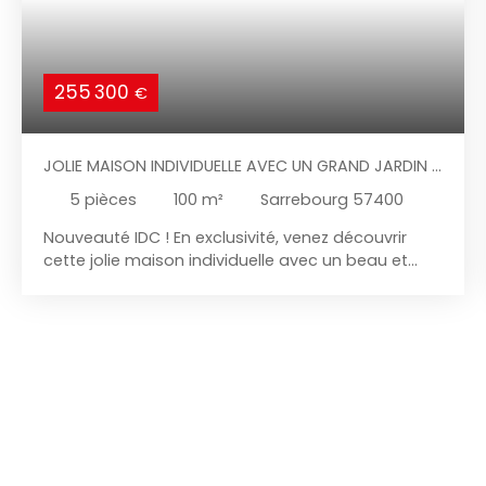
255 300
€
JOLIE MAISON INDIVIDUELLE AVEC UN GRAND JARDIN À
7KM DE SARREBOURG
5
pièces
100
m²
Sarrebourg 57400
Nouveauté IDC ! En exclusivité, venez découvrir
cette jolie maison individuelle avec un beau et
grand terrain arboré idéalement située à 7km de
Sarrebourg ! Coup de cœur assuré pour cette
maison individuelle de 100 m2 env. en partie
rénovée au goût du jour et offrant de beaux
volumes. Maison habitable en semi plain pied !
Tout le confort nécessaire se trouve sur seul et
unique niveau ! Le bien se compose de la manière
suivante : Une belle entrée, une pièce de vie pleine
de charme avec ses poutres apparentes avec