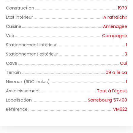
Construction
1970
État intérieur
A rafraîchir
Cuisine
Aménagée
Vue
Campagne
Stationnement intérieur
1
Stationnement extérieur
3
Cave
Oui
Terrain
09 a 18 ca
Niveaux (RDC inclus)
1
Assainissement
Tout à l'égout
Localisation
Sarrebourg 57400
Référence
VM622