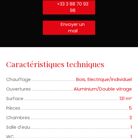
+33 3 88 70 93
98
Envoyer un
mail
Caractéristiques techniques
Chauffage
Bois, Electrique/Individuel
Ouvertures
Aluminium/Double vitrage
Surface
131
m²
Pièces
5
Chambres
3
Salle d'eau
1
WC
1