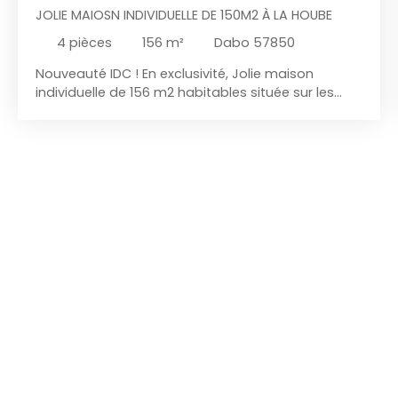
JOLIE MAIOSN INDIVIDUELLE DE 150M2 À LA HOUBE
4
pièces
156
m²
Dabo 57850
Nouveauté IDC ! En exclusivité, Jolie maison
individuelle de 156 m2 habitables située sur les
hauteurs de Dabo avec jardin et terrasse ! A 24
minutes de Saverne ! Jolie maison individuelle de
156 m2 habitables composée de la manière
suivante : Entrée indépendante, une belle et
spacieuse pièce de vie avec espace salon salle à
manger agrémentée d'un poêle à bois, une
cuisine équipée récente indépendante, un wc
séparé et un accès sous-sol complète ce niveau.
A l'étage, vous trouverez 2 belles chambres à
coucher, un wc séparé et une salle de bain avec
baignoire balnéo. Un sous-sol complet complète
ce bien avec espace de rangement, chaufferie et
buanderie. Bien rare à la vente ! Amoureux du
calme et de la nature, ce bien vous attends! Idéal
résidence principale ou secondaire offrant une
vue sur le rocher de Dabo! Votre contact IDC au