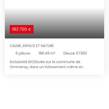
182 700
€
CALME, ESPACE ET NATURE
6
pièces
186.49
m²
Dieuze 57260
Exclusivité IDCSituée sur la commune de
Ommeray, dans un lotissement calme et
verdoyant, cette agréable maison mitoyenne 6
pièces de 186 m², construite dans les années 1990
offre de beaux volumes et un cadre de vie idéal
pour une famille en quête d'espace et de
tranquillité. Au Rdc, une entrée, un vaste séjour
lumineux, une cuisine aménagée et équipée, une
chambre avec dressing, une salle d'eau, un WC
indépendant, un cellier avec cave à vin, une