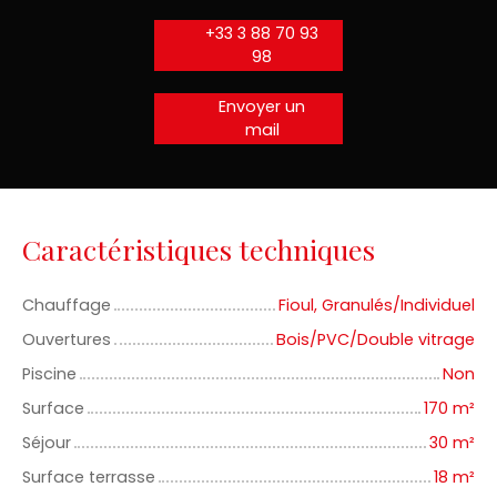
+33 3 88 70 93
98
Envoyer un
mail
Caractéristiques techniques
Chauffage
Fioul, Granulés/Individuel
Ouvertures
Bois/PVC/Double vitrage
Piscine
Non
Surface
170
m²
Séjour
30
m²
Surface terrasse
18
m²