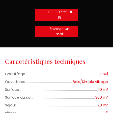
+33 3 87 25 01
19
Envoyer un
mail
Caractéristiques techniques
Chauffage
Fioul
Ouvertures
Bois/Simple vitrage
Surface
110
m²
Surface au sol
300
m²
Séjour
20
m²