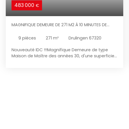
483 000
€
MAGNIFIQUE DEMEURE DE 271 M2 À 10 MINUTES DE
PHALSBOURG
9
pièces
271
m²
Drulingen 67320
Nouveauté IDC !!!Magnifique Demeure de type
Maison de Maître des années 30, d'une superficie
de 271 m2, entièrement rénovée avec beaucoup
de cachet ! Le tout sur un très beau terrain de plus
de 22 ares entièrement clos et arboré. Situation
idéale et appréciée, à 10 km de Phalsbourg et
20km de Saverne ! Venez sans plus tarder
découvrir cette très belle demeure familiale qui
offre plus de 271m2 habitables répartis sur 3
niveaux. Composition de la propriété: Une belle
entrée indépendante, un grand dégagement
offrant un accès direct à la pièce de vie de 40 m2
spacieuse et lumineuse agrémentée d'un parquet
en chêne massif et d'une cheminée à foyer fermé,