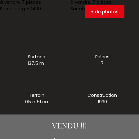
+ de photos
Surface
Pièces
137.5
m²
7
Terrain
Construction
05 a 51 ca
1930
VENDU !!!