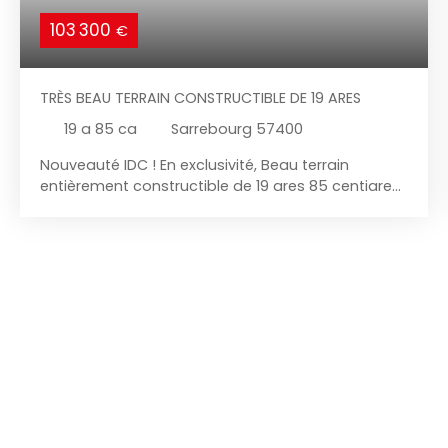
103 300
€
TRÈS BEAU TERRAIN CONSTRUCTIBLE DE 19 ARES
19 a 85 ca
Sarrebourg 57400
Nouveauté IDC ! En exclusivité, Beau terrain
entièrement constructible de 19 ares 85 centiares
situé à 5Km de Sarrebourg dans un village
apprécié ! Beau terrain de 19 ares 85 centiares
constructibles , arrivées prévues sur le terrain pour
une viabilisation. Situé à 9 min de Sarrebourg
dans une rue calme et en seconde ligne, venez
découvrir sans plus tarder cette opportunité pour
votre projet de construction. Terrain piscinable.
Votre contact IDC au 03. 87. 25. 012. 19.