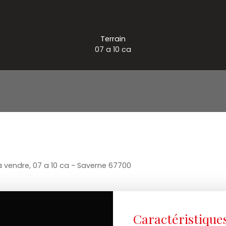
Terrain
07 a 10 ca
à vendre, 07 a 10 ca - Saverne 67700
Caractéristique