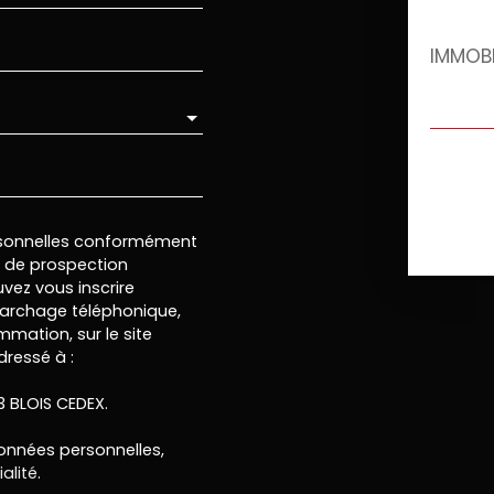
rsonnelles conformément
et de prospection
vez vous inscrire
marchage téléphonique,
mmation, sur le site
dressé à :
13 BLOIS CEDEX.
données personnelles,
alité
.